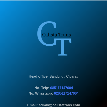
Head office
: Bandung , Ciparay
No. Telp:
085117147004
No. Whastapp:
6285117147004
Email: admin@calistatrans.com