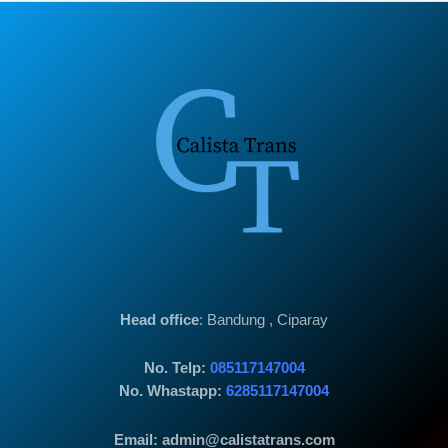
Head office
: Bandung , Ciparay
No. Telp:
085117147004
No. Whastapp:
6285117147004
Email: admin@calistatrans.com